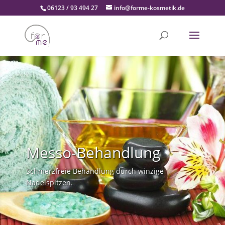
06123 / 93 494 27
info@forme-kosmetik.de
Messo-Behandlung
Schmerzfreie Behandlung durch winzige
Nadelspitzen.