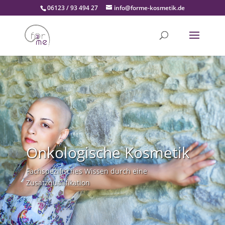
06123 / 93 494 27
info@forme-kosmetik.de
Onkologische Kosmetik
Fachspezifisches Wissen durch eine
Zusatzqualifikation