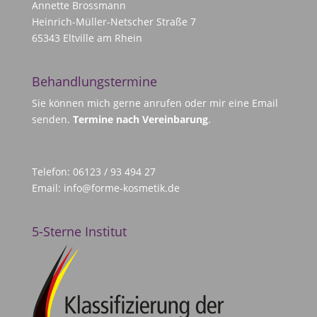
Annette Brossmann
Heinrich-Müller-Netscher Straße 7
65343 Eltville am Rhein
Behandlungstermine
Sie können mich gerne anrufen oder mir eine Email
senden.
Termine nach Vereinbarung
.
Telefon: 06123 / 93 494 27
Email:
info@forme-kosmetik.de
5-Sterne Institut