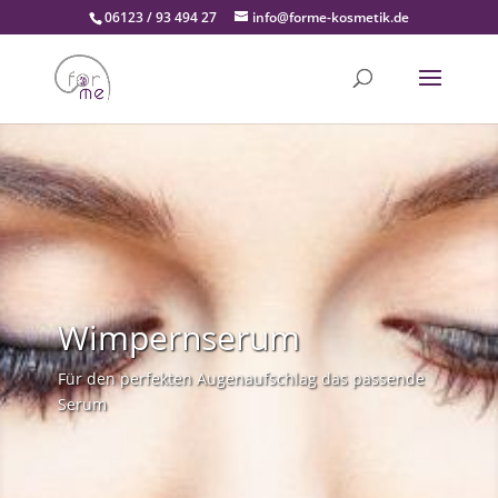
06123 / 93 494 27
info@forme-kosmetik.de
Wimpernserum
Für den perfekten Augenaufschlag das passende
Serum