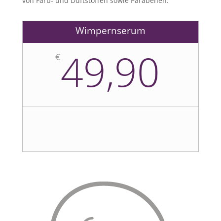
von Farb- und Duftstoffen sowie Parabenen.
Wimpernserum
49,90
€