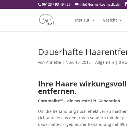
06123 / 93 494 27
info@forme-kosmetik.de
Institut
Gesicht
Dauerhafte Haarentfe
von
Annette
|
Nov. 10, 2015
|
Allgemein
|
0 K
Ihre Haare wirkungsvol
entfernen
.
Chromolite™ – die neueste IPL Generation
Um die Behandlung noch effektiver zu machen
Lichtanteile aus dem roten sondern mit der gl
dauerhaftes Ergebnis der Behandlung mit IPL i