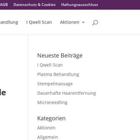
AGB
Datenschutz & Cookies
Haftungsausschluss
handlung
I Qwell Scan
Aktionen
Neueste Beiträge
I Qwell Scan
Plasma Behandlung
Stempelmassage
de
Dauerhafte Haarentfernung
Microneedling
Kategorien
Aktionen
Allgemein