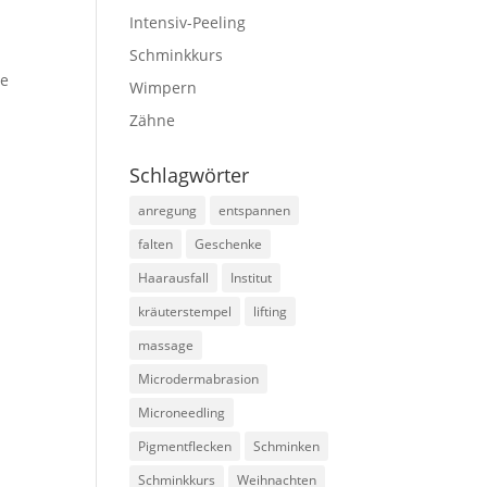
Intensiv-Peeling
Schminkkurs
ie
Wimpern
Zähne
Schlagwörter
anregung
entspannen
falten
Geschenke
Haarausfall
Institut
kräuterstempel
lifting
massage
Microdermabrasion
Microneedling
Pigmentflecken
Schminken
Schminkkurs
Weihnachten