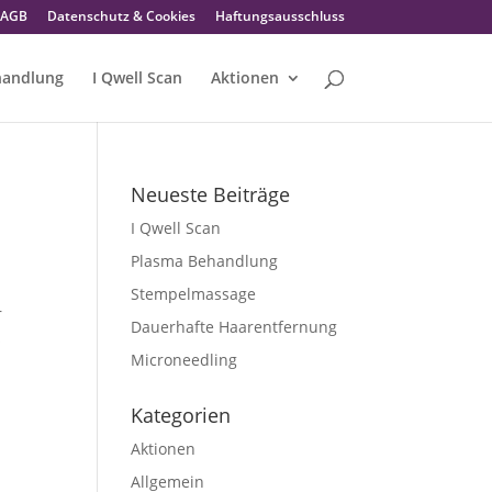
AGB
Datenschutz & Cookies
Haftungsausschluss
handlung
I Qwell Scan
Aktionen
Neueste Beiträge
I Qwell Scan
Plasma Behandlung
Stempelmassage
r
Dauerhafte Haarentfernung
s
Microneedling
Kategorien
Aktionen
Allgemein