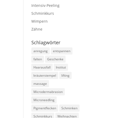
Intensiv-Peeling
Schminkkurs
Wimpern
Zähne
Schlagwörter
anregung
entspannen
falten
Geschenke
Haarausfall
Institut
kräuterstempel
lifting
massage
Microdermabrasion
Microneedling
Pigmentflecken
Schminken
Schminkkurs
Weihnachten