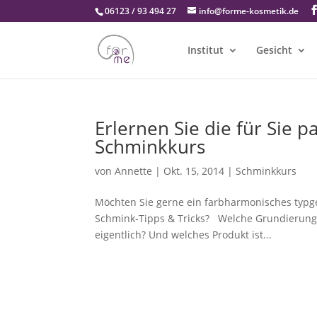
06123 / 93 494 27
info@forme-kosmetik.de
Institut
Gesicht
Erlernen Sie die für Sie
Schminkkurs
von
Annette
|
Okt. 15, 2014
|
Schminkkurs
Möchten Sie gerne ein farbharmonisches typge
Schmink-Tipps & Tricks? Welche Grundierung,
eigentlich? Und welches Produkt ist...