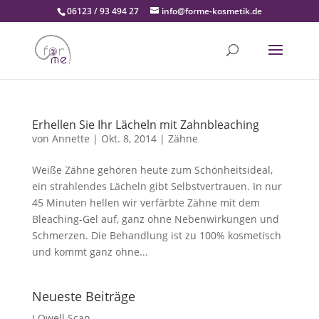
06123 / 93 494 27
info@forme-kosmetik.de
Erhellen Sie Ihr Lächeln mit Zahnbleaching
von
Annette
|
Okt. 8, 2014
|
Zähne
Weiße Zähne gehören heute zum Schönheitsideal,
ein strahlendes Lächeln gibt Selbstvertrauen. In nur
45 Minuten hellen wir verfärbte Zähne mit dem
Bleaching-Gel auf, ganz ohne Nebenwirkungen und
Schmerzen. Die Behandlung ist zu 100% kosmetisch
und kommt ganz ohne...
Neueste Beiträge
I Qwell Scan